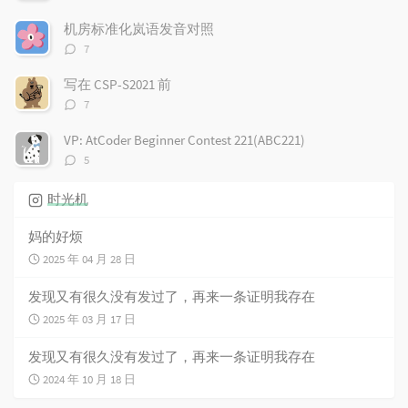
论
数：
机房标准化岚语发音对照
评
7
论
数：
写在 CSP-S2021 前
评
7
论
数：
VP: AtCoder Beginner Contest 221(ABC221)
评
5
论
数：
时光机
妈的好烦
2025 年 04 月 28 日
发现又有很久没有发过了，再来一条证明我存在
2025 年 03 月 17 日
发现又有很久没有发过了，再来一条证明我存在
2024 年 10 月 18 日