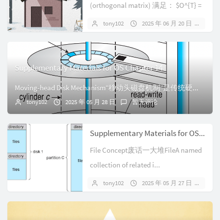
(orthogonal matrix) 满足： $O^{T} =
O^...
tony102
2025 年 06 月 20 日
暂
Supplementary Materials for OS Chapter 14
Moving-head Disk Mechanism“移动头磁盘机制”是传统硬盘驱动器（HDD）的核心工作方式。它是一种用于在物理存储介质（即磁盘）上存储...
tony102
2025 年 05 月 28 日
暂无评论
Supplementary Materials for OS Chapter 13
File Concept废话一大堆FileA named
collection of related i...
tony102
2025 年 05 月 27 日
暂