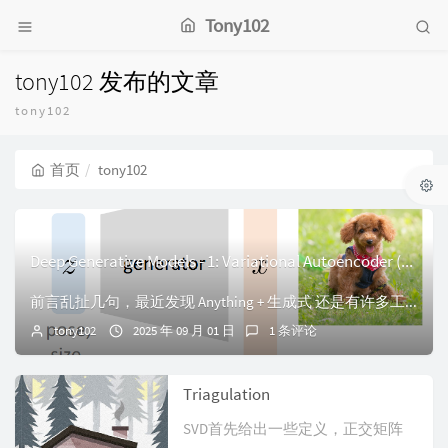
Tony102
tony102 发布的文章
tony102
首页
tony102
Deep Generative Models - 1: Variational Autoencoder (VAE)
前言乱扯几句，最近发现 Anything + 生成式 还是有许多工作可以做的，算是一片蓝海吧。虽然感觉自己做什么都比别人慢几拍，前两年追热点死活追不上，不...
tony102
2025 年 09 月 01 日
1 条评论
Triagulation
SVD首先给出一些定义，正交矩阵