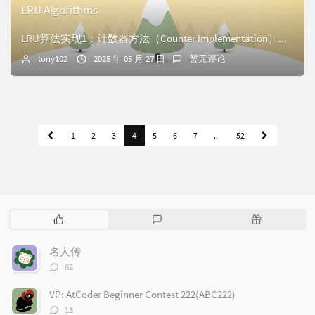
LRU Algorithms
LRU算法实现1：计数器方法（Counter Implementation）一、核心原理与实现逻辑LRU算法的计数器实现通过时间戳（计数器值）记录页面的最...
tony102
2025 年 05 月 27 日
暂无评论
1
2
3
4
5
6
7
...
52
热
最
随
门
新
机
文
评
文
名人传
章
论
章
评
62
论
数：
VP: AtCoder Beginner Contest 222(ABC222)
评
13