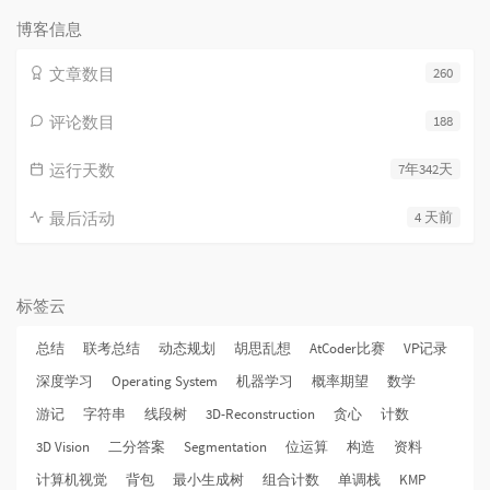
博客信息
文章数目
260
评论数目
188
运行天数
7年342天
最后活动
4 天前
标签云
总结
联考总结
动态规划
胡思乱想
AtCoder比赛
VP记录
深度学习
Operating System
机器学习
概率期望
数学
游记
字符串
线段树
3D-Reconstruction
贪心
计数
3D Vision
二分答案
Segmentation
位运算
构造
资料
计算机视觉
背包
最小生成树
组合计数
单调栈
KMP