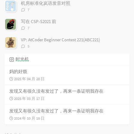
数：
机房标准化岚语发音对照
评
7
论
数：
写在 CSP-S2021 前
评
7
论
数：
VP: AtCoder Beginner Contest 221(ABC221)
评
5
论
数：
时光机
妈的好烦
2025 年 04 月 28 日
发现又有很久没有发过了，再来一条证明我存在
2025 年 03 月 17 日
发现又有很久没有发过了，再来一条证明我存在
2024 年 10 月 18 日