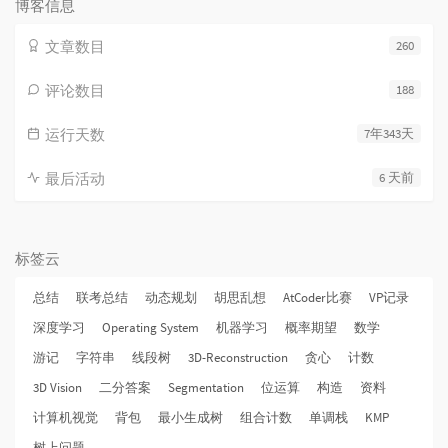
博客信息
文章数目
260
评论数目
188
运行天数
7年343天
最后活动
6 天前
标签云
总结
联考总结
动态规划
胡思乱想
AtCoder比赛
VP记录
深度学习
Operating System
机器学习
概率期望
数学
游记
字符串
线段树
3D-Reconstruction
贪心
计数
3D Vision
二分答案
Segmentation
位运算
构造
资料
计算机视觉
背包
最小生成树
组合计数
单调栈
KMP
树上问题