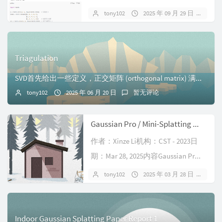
“global...
tony102
2025 年 09 月 29 日
暂
Triagulation
SVD首先给出一些定义，正交矩阵 (orthogonal matrix) 满足： $O^{T} = O^{-1}$正定矩阵：$\forall \vec{z...
tony102
2025 年 06 月 20 日
暂无评论
Gaussian Pro / Mini-Splatting 的思考
作者：Xinze Li机构：CST - 2023日
期：Mar 28, 2025内容Gaussian Pr...
tony102
2025 年 03 月 28 日
暂
Indoor Gaussian Splatting Paper Report 1