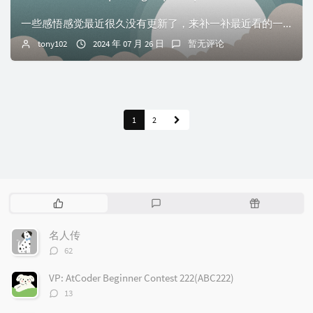
一些感悟感觉最近很久没有更新了，来补一补最近看的一些文章。发现对于我这种资质比较平凡的人来说，科研可能更多的是需要全身心的投入吧。最开始想象的是可以一边带...
tony102
2024 年 07 月 26 日
暂无评论
1
2
热
最
随
门
新
机
文
评
文
名人传
章
论
章
评
62
论
数：
VP: AtCoder Beginner Contest 222(ABC222)
评
13
论