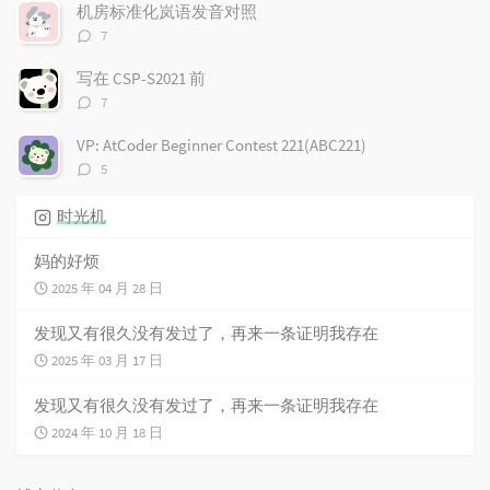
数：
机房标准化岚语发音对照
评
7
论
数：
写在 CSP-S2021 前
评
7
论
数：
VP: AtCoder Beginner Contest 221(ABC221)
评
5
论
数：
时光机
妈的好烦
2025 年 04 月 28 日
发现又有很久没有发过了，再来一条证明我存在
2025 年 03 月 17 日
发现又有很久没有发过了，再来一条证明我存在
2024 年 10 月 18 日