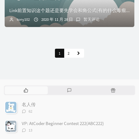
Link前置知识这个题还是要先学会和角公式(有的什么毒瘤复数的做法太无聊了)也许到这里你就会了.还要注意的地方是,每次更新 $\sin$ 和 $\cos$...
tony102
2020 年 11 月 28 日
暂无评论
1
2
热
最
随
门
新
机
文
评
文
名人传
章
论
章
评
62
论
数：
VP: AtCoder Beginner Contest 222(ABC222)
评
13
论