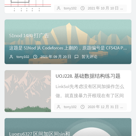
所有矩形构成的图形的面积。解决
tony102
2021 年 10 月 10 日
暂
OI-wiki...
51nod 1480 打广告
这题是 51Nod 从 Codeforces 上蒯的，原题编号是 CF542A Place Your Ad HereDescription给定 $n$ 个...
tony102
2021 年 09 月 20 日
暂无评论
UOJ228. 基础数据结构练习题
LinkSol先考虑没有区间加操作怎么
做。就直接暴力开根现在有了区间
加怎么做。题目里面的开根号是向
tony102
2020 年 12 月 31 日
暂
下取整...
Luogu6327 区间加区间sin和