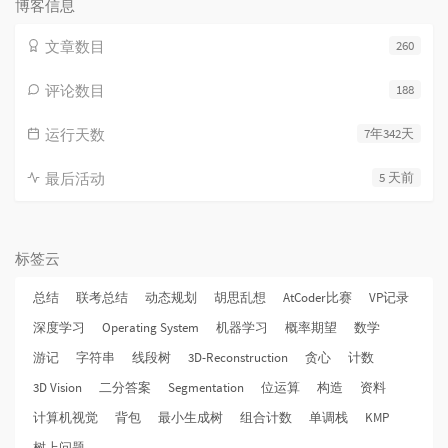
博客信息
文章数目
260
评论数目
188
运行天数
7年342天
最后活动
5 天前
标签云
总结
联考总结
动态规划
胡思乱想
AtCoder比赛
VP记录
深度学习
Operating System
机器学习
概率期望
数学
游记
字符串
线段树
3D-Reconstruction
贪心
计数
3D Vision
二分答案
Segmentation
位运算
构造
资料
计算机视觉
背包
最小生成树
组合计数
单调栈
KMP
树上问题