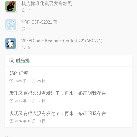
数：
机房标准化岚语发音对照
评
7
论
数：
写在 CSP-S2021 前
评
7
论
数：
VP: AtCoder Beginner Contest 221(ABC221)
评
5
论
数：
时光机
妈的好烦
2025 年 04 月 28 日
发现又有很久没有发过了，再来一条证明我存在
2025 年 03 月 17 日
发现又有很久没有发过了，再来一条证明我存在
2024 年 10 月 18 日