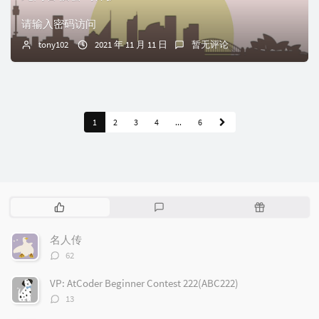
请输入密码访问
tony102
2021 年 11 月 11 日
暂无评论
1
2
3
4
...
6
热
最
随
门
新
机
文
评
文
名人传
章
论
章
评
62
论
数：
VP: AtCoder Beginner Contest 222(ABC222)
评
13
论