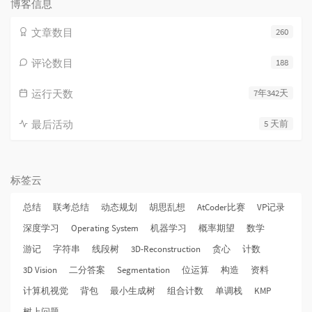
博客信息
文章数目
260
评论数目
188
运行天数
7年342天
最后活动
5 天前
标签云
总结
联考总结
动态规划
胡思乱想
AtCoder比赛
VP记录
深度学习
Operating System
机器学习
概率期望
数学
游记
字符串
线段树
3D-Reconstruction
贪心
计数
3D Vision
二分答案
Segmentation
位运算
构造
资料
计算机视觉
背包
最小生成树
组合计数
单调栈
KMP
树上问题