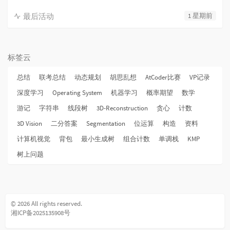
最后活动
1 星期前
标签云
总结
联考总结
动态规划
胡思乱想
AtCoder比赛
VP记录
深度学习
Operating System
机器学习
概率期望
数学
游记
字符串
线段树
3D-Reconstruction
贪心
计数
3D Vision
二分答案
Segmentation
位运算
构造
资料
计算机视觉
背包
最小生成树
组合计数
单调栈
KMP
树上问题
© 2026 All rights reserved.
湘ICP备2025135908号