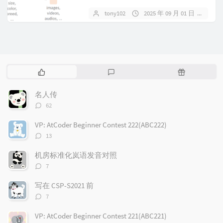
算是一片蓝海吧。虽然感觉自...
tony102
2025 年 09 月 01 日
1 
热
最
随
门
新
机
文
评
文
名人传
章
论
章
评
62
论
数：
VP: AtCoder Beginner Contest 222(ABC222)
评
13
论
数：
机房标准化岚语发音对照
评
7
论
数：
写在 CSP-S2021 前
评
7
论
数：
VP: AtCoder Beginner Contest 221(ABC221)