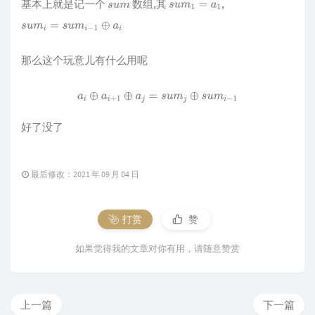
基本上就是记一个
数组,其
,
s
u
m
s
u
m
1
=
a
1
s
u
m
i
=
s
u
m
i
−
1
⊕
a
i
那么这个玩意儿有什么用呢
a
i
⊕
a
i
+
1
⊕
a
j
=
s
u
m
j
⊕
s
u
m
i
−
1
好了没了
最后修改：2021 年 09 月 04 日
打赏
赞
如果觉得我的文章对你有用，请随意赞赏
上一篇
下一篇