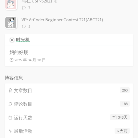
写在 CSP-S2021 前
评
7
论
数：
VP: AtCoder Beginner Contest 221(ABC221)
评
5
论
数：
时光机
妈的好烦
2025 年 04 月 28 日
博客信息
文章数目
260
评论数目
188
运行天数
7年343天
最后活动
6 天前