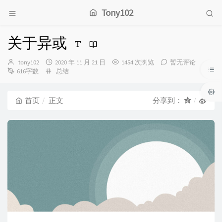
Tony102
关于异或
博
发
tony102
2020 年 11 月 21 日
1454 次浏览
暂无评论
主：
分
布
616字数
总结
类：
时
间：
首页
正文
分享到：