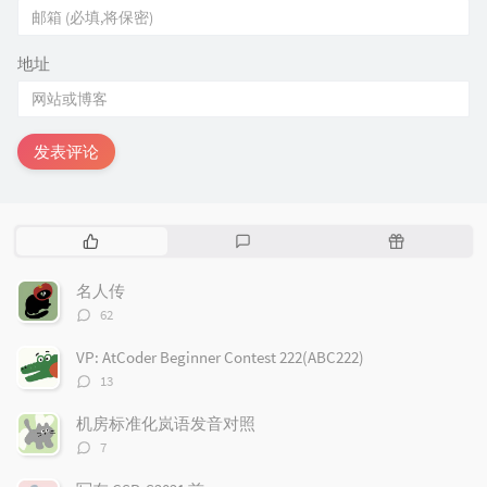
地址
发表评论
热
最
随
门
新
机
文
评
文
名人传
章
论
章
评
62
论
数：
VP: AtCoder Beginner Contest 222(ABC222)
评
13
论
数：
机房标准化岚语发音对照
评
7
论
数：