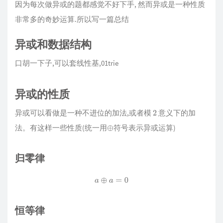
因为每次做异或的题都感觉不好下手, 然而异或是一种性质
非常多的奇妙运算.所以写一篇总结
异或和数据结构
口胡一下子,可以套线性基,01trie
异或的性质
异或可以看做是一种不进位的加法,或者模
意义下的加
2
法。有这样一些性质(统一用
符号表示异或运算)
⊕
归零律
a
⊕
a
=
0
恒等律