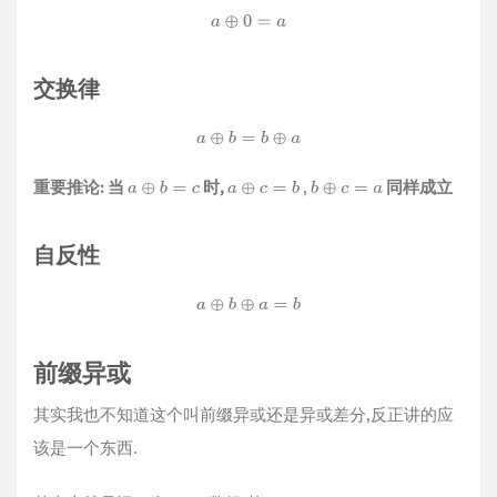
a
⊕
0
=
a
交换律
a
⊕
b
=
b
⊕
a
重要推论: 当
时,
,
同样成立
a
⊕
b
=
c
a
⊕
c
=
b
b
⊕
c
=
a
自反性
a
⊕
b
⊕
a
=
b
前缀异或
其实我也不知道这个叫前缀异或还是异或差分,反正讲的应
该是一个东西.