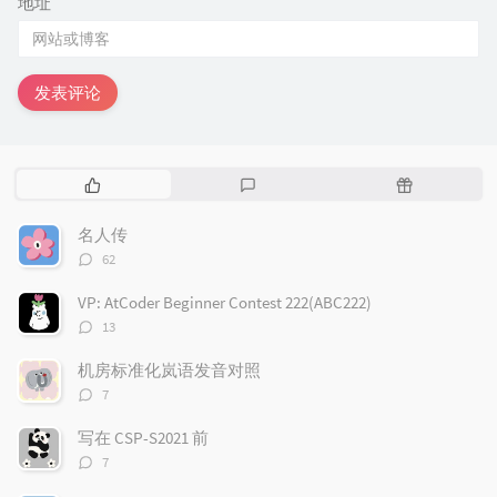
地址
发表评论
热
最
随
门
新
机
文
评
文
名人传
章
论
章
评
62
论
数：
VP: AtCoder Beginner Contest 222(ABC222)
评
13
论
数：
机房标准化岚语发音对照
评
7
论
数：
写在 CSP-S2021 前
评
7
论