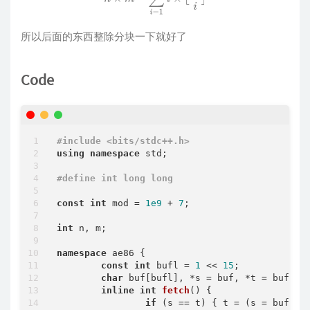
所以后面的东西整除分块一下就好了
Code
#
include
<bits/stdc++.h>
using
namespace
 std;

#
define
 int long long
const
int
 mod = 
1e9
 + 
7
;

int
 n, m;

namespace
 ae86 {

const
int
 bufl = 
1
 << 
15
;

char
 buf[bufl], *s = buf, *t = buf;

inline
int
fetch
()
{

if
 (s == t) { t = (s = buf) +