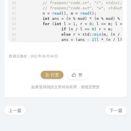
// freopen("code.in", "r", stdin);
// freopen("code.out", "w", stdout);
	n = 
read
(), m = 
read
();

int
 ans = (n % mod) * (m % mod) % mod
for
 (
int
 l = 
1
, r = 
0
; l <= m; l = r 
if
 (n / l == 
0
) r = m;

else
 r = std::
min
(m, (n / (n /
		ans = (ans - 
1ll
 * (n / l) % 
	}

printf
(
"%lld\n"
, ans % mod);

return
0
;

最后修改：2021 年 09 月 04 日
打赏
赞
如果觉得我的文章对你有用，请随意赞赏
上一篇
下一篇