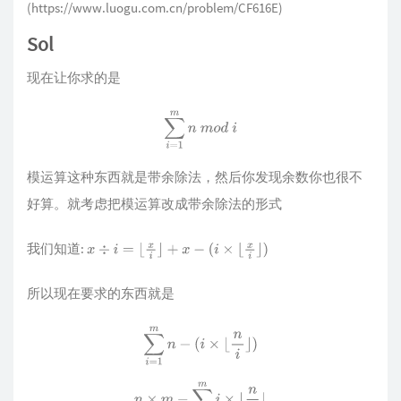
(https://www.luogu.com.cn/problem/CF616E)
Sol
现在让你求的是
∑
i
=
1
m
n
m
o
d
i
模运算这种东西就是带余除法，然后你发现余数你也很不
好算。就考虑把模运算改成带余除法的形式
我们知道:
x
÷
i
=
⌊
x
i
⌋
+
x
−
(
i
×
⌊
x
i
⌋
)
所以现在要求的东西就是
∑
i
=
1
m
n
−
(
i
×
⌊
n
i
⌋
)
n
×
m
−
∑
i
=
1
m
i
×
⌊
n
i
⌋