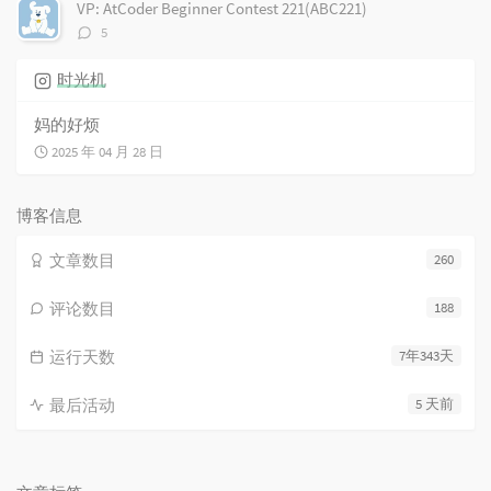
数：
VP: AtCoder Beginner Contest 221(ABC221)
评
5
论
数：
时光机
妈的好烦
2025 年 04 月 28 日
博客信息
文章数目
260
评论数目
188
运行天数
7年343天
最后活动
5 天前