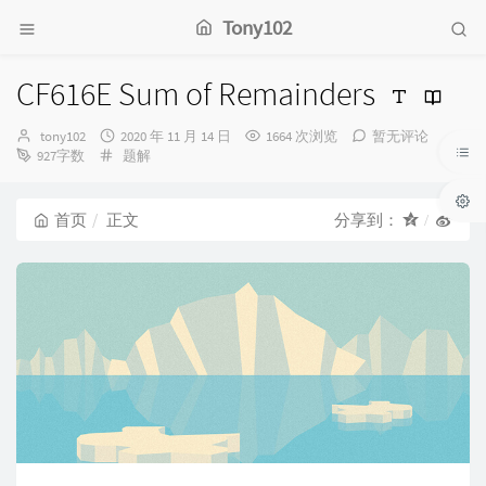
Tony102
CF616E Sum of Remainders
博
发
tony102
2020 年 11 月 14 日
1664 次浏览
暂无评论
主：
分
布
927字数
题解
类：
时
间：
首页
正文
分享到：