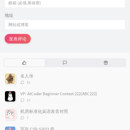
地址
发表评论
热
最
随
门
新
机
文
评
文
名人传
章
论
章
评
62
论
数：
VP: AtCoder Beginner Contest 222(ABC222)
评
13
论
数：
机房标准化岚语发音对照
评
7
论
数：
写在 CSP-S2021 前