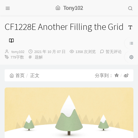
Tony102
CF1228E Another Filling the Grid
博
发
tony102
2021 年 10 月 07 日
1358 次浏览
暂无评论
主：
分
布
779字数
题解
类：
时
间：
首页
正文
分享到：