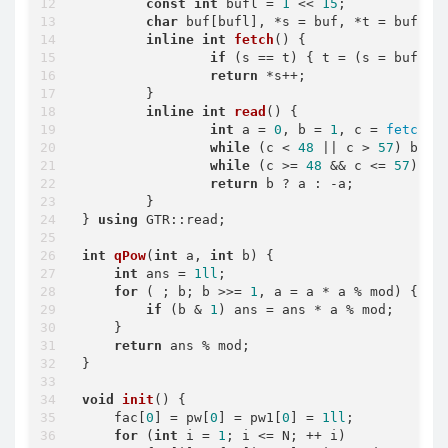
const
int
 bufl = 
1
 << 
15
;

char
 buf[bufl], *s = buf, *t = buf;

inline
int
fetch
()
{

if
 (s == t) { t = (s = buf) +
return
 *s++;

	}

inline
int
read
()
{

int
 a = 
0
, b = 
1
, c = 
fetch
();
while
 (c < 
48
 || c > 
57
) b ^=
while
 (c >= 
48
 && c <= 
57
) a 
return
 b ? a : -a;

	}

} 
using
 GTR::read;

int
qPow
(
int
 a, 
int
 b)
{

int
 ans = 
1ll
;

for
 ( ; b; b >>= 
1
, a = a * a % mod) {

if
 (b & 
1
) ans = ans * a % mod;

    }

return
 ans % mod;

}

void
init
()
{

    fac[
0
] = pw[
0
] = pw1[
0
] = 
1ll
;

for
 (
int
 i = 
1
; i <= N; ++ i)
