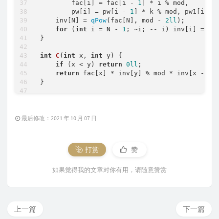
        fac[i] = fac[i - 
1
] * i % mod,

        pw[i] = pw[i - 
1
] * k % mod, pw1[i] =
    inv[N] = 
qPow
(fac[N], mod - 
2ll
);

for
 (
int
 i = N - 
1
; ~i; -- i) inv[i] = in
}

int
C
(
int
 x, 
int
 y)
{

if
 (x < y) 
return
0ll
;

return
 fac[x] * inv[y] % mod * inv[x - y] 
}

signed
main
()
{

    n = 
read
(), k = 
read
(); 
init
();

int
 ans = 
0
;

最后修改：2021 年 10 月 07 日
for
 (
int
 i = 
0
; i <= n; ++ i) {

int
 p = 
qPow
(((pw1[i] * pw[n - i] % mo
if
 (i & 
1
) ans = (ans - (
C
(n, i) * p %
打赏
赞
else
 ans = (ans + (
C
(n, i) * p % mod))
    }

如果觉得我的文章对你有用，请随意赞赏
printf
(
"%lld\n"
, ans);

return
0
;

上一篇
下一篇