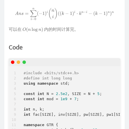
A
n
s
=
∑
i
=
0
n
(
−
1
)
i
(
n
i
)
(
(
k
−
1
)
i
⋅
k
n
−
i
−
(
k
−
1
)
n
)
n
可以在
内的时间计算完。
O
(
n
log
n
)
Code
#
include
<bits/stdc++.h>
#
define
 int long long
using
namespace
 std;

const
int
 N = 
2.5e2
, SIZE = N + 
5
const
int
 mod = 
1e9
 + 
7
;

int
int
 fac[SIZE], inv[SIZE], pw[SIZE], pw1[SIZE];
namespace
 GTR {
