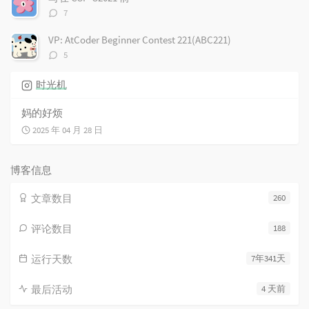
评
7
论
数：
VP: AtCoder Beginner Contest 221(ABC221)
评
5
论
数：
时光机
妈的好烦
2025 年 04 月 28 日
博客信息
文章数目
260
评论数目
188
运行天数
7年341天
最后活动
4 天前