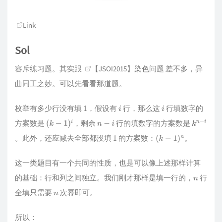
Link
Sol
容斥练习题。其实跟
【JSOI2015】染色问题
差不多，异
曲同工之妙。可以先看看那道题。
枚举有多少行没有填
，假设有
行，那么这
行填数字的
1
i
i
方案数是
，剩余
行的填数字的方案数是
(
k
−
1
)
i
n
−
i
k
。此外，还应减去全部都没填
的方案数：
。
1
(
k
−
1
)
n
n
−
这一类题目有一个共同的性质，也是可以像上述那样计算
i
的基础：行和列之间独立。我们刚才那样是填一行的，
行
n
全填只需要
次幂即可。
n
所以：